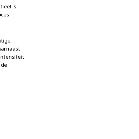
ieel is
oces
atige
aarnaast
intensiteit
 de