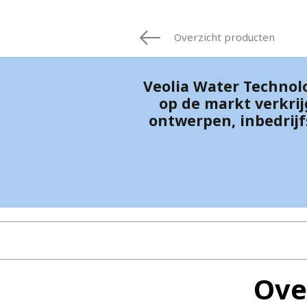
FRANCE
IRELAND
Overzicht producten
ITALIA
LATIN AMERI
MIDDLE-EAST
Veolia Water Technol
NEDERLAND
op de markt verkrij
ontwerpen, inbedrijfs
NORGE
NORTH AMER
POLSKA
SOUTH EAST 
SVERIGE
UNITED KIN
Ove