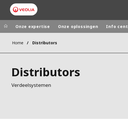
Onze expertise
Onze oplossingen
Info cent
Home
Distributors
Worldwide
Regional s
AUSTRALIA
VEOLIA WATER TECHNOLOGIES
Distributors
BELGIUM
CANADA
Verdeelsystemen
CHINA
DENMARK
DEUTSCHLA
ESPAÑA
FINLAND