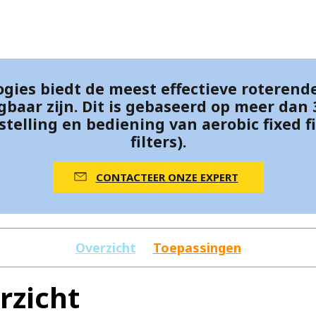
MPP SYSTEMS
OTV
PMT
CA
SIDEM
WESTGARTH
ogies biedt de meest effectieve roterend
WHITTIER
gbaar zijn. Dit is gebaseerd op meer dan 
telling en bediening van aerobic fixed f
filters).
ICA
CONTACTEER ONZE EXPERT
ASIA
GDOM
Overzicht
Toepassingen
rzicht