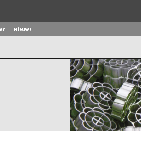
er
Nieuws
ites
Specialty Brands
ANOXKALDNES
AQUAFLOW
BIOTHANE
ELGA
EVALED
ND
ENTROPÎE
HPD
HYDROTECH