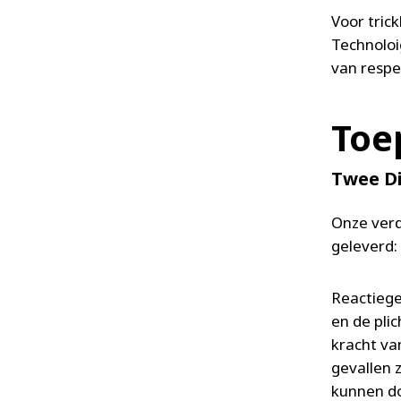
Voor tric
Technoloi
van respe
Toe
Twee Di
Onze verd
geleverd:
Reactiege
en de pli
kracht va
gevallen 
kunnen do