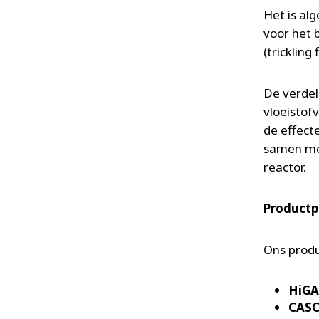
Het is al
voor het 
(trickling f
De verdel
vloeistof
de effecte
samen met
reactor.
Productp
Ons produ
HiG
CAS