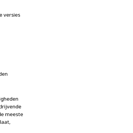
e versies
rden
digheden
drijvende
 de meeste
laat,