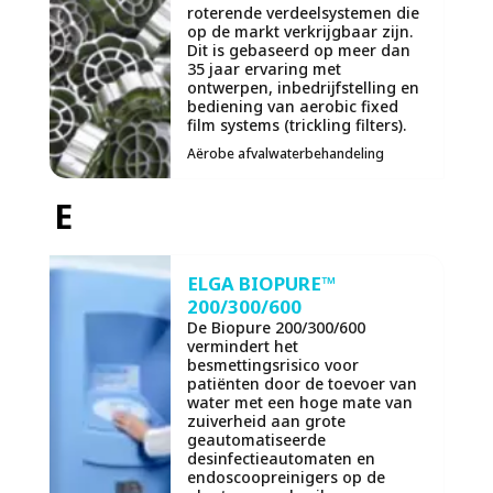
roterende verdeelsystemen die
op de markt verkrijgbaar zijn.
Dit is gebaseerd op meer dan
35 jaar ervaring met
ontwerpen, inbedrijfstelling en
bediening van aerobic fixed
film systems (trickling filters).
Aërobe afvalwaterbehandeling
E
ELGA BIOPURE™
200/300/600
De Biopure 200/300/600
vermindert het
besmettingsrisico voor
patiënten door de toevoer van
water met een hoge mate van
zuiverheid aan grote
geautomatiseerde
desinfectieautomaten en
endoscoopreinigers op de