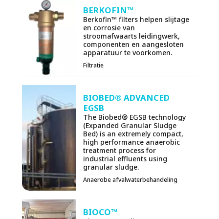
BERKOFIN™
Berkofin™ filters helpen slijtage
en corrosie van
stroomafwaarts leidingwerk,
componenten en aangesloten
apparatuur te voorkomen.
Filtratie
BIOBED® ADVANCED
EGSB
The Biobed® EGSB technology
(Expanded Granular Sludge
Bed) is an extremely compact,
high performance anaerobic
treatment process for
industrial effluents using
granular sludge.
Anaerobe afvalwaterbehandeling
BIOCO™