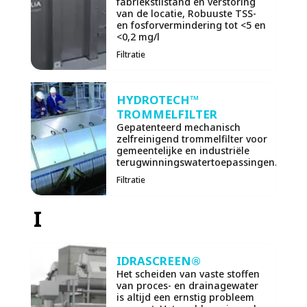
fabriekstilstand en verstoring
van de locatie, Robuuste TSS-
en fosforvermindering tot <5 en
<0,2 mg/l
Filtratie
HYDROTECH™
TROMMELFILTER
Gepatenteerd mechanisch
zelfreinigend trommelfilter voor
gemeentelijke en industriële
terugwinningswatertoepassingen.
Filtratie
I
IDRASCREEN®
Het scheiden van vaste stoffen
van proces- en drainagewater
is altijd een ernstig probleem