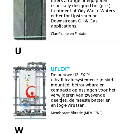
offers a range of equipment
especially designed for (pre-)
treatment of Oily Waste Waters
either for Upstream or
Downstream Oil & Gas
applications.
Clarificatie en Flotatie
U
UFLEX™
De nieuwe UFLEX ™
ultrafiltratiesystemen zijn skid-
mounted, betrouwbare en
compacte oplossingen voor het
verwijderen van zwevende
deeltjes, de meeste bacteriën
en log4-virussen.
Membraamfiltratie (MF/UF/NF)
W