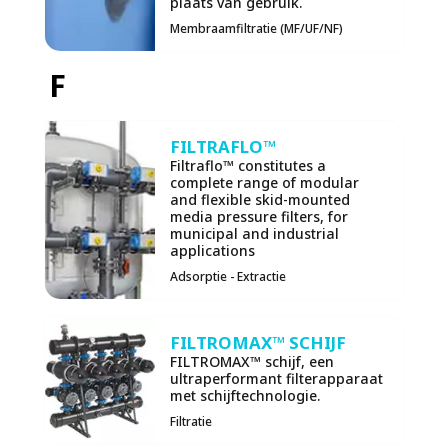
plaats van gebruik.
Membraamfiltratie (MF/UF/NF)
F
FILTRAFLO™
Filtraflo™ constitutes a
complete range of modular
and flexible skid-mounted
media pressure filters, for
municipal and industrial
applications
Adsorptie - Extractie
FILTROMAX™ SCHIJF
FILTROMAX™ schijf, een
ultraperformant filterapparaat
met schijftechnologie.
Filtratie