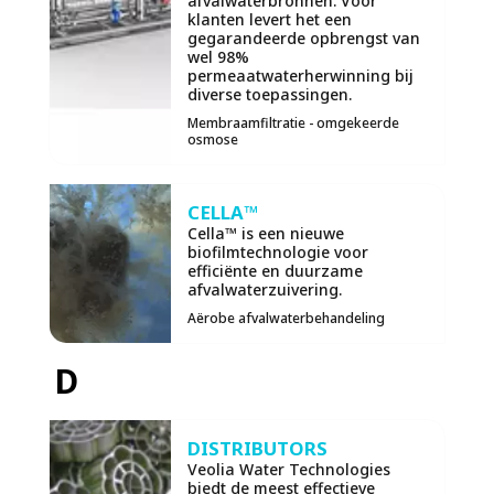
afvalwaterbronnen. Voor
klanten levert het een
gegarandeerde opbrengst van
wel 98%
permeaatwaterherwinning bij
diverse toepassingen.
Membraamfiltratie - omgekeerde
osmose
CELLA™
Cella™ is een nieuwe
biofilmtechnologie voor
efficiënte en duurzame
afvalwaterzuivering.
Aërobe afvalwaterbehandeling
D
DISTRIBUTORS
Veolia Water Technologies
biedt de meest effectieve