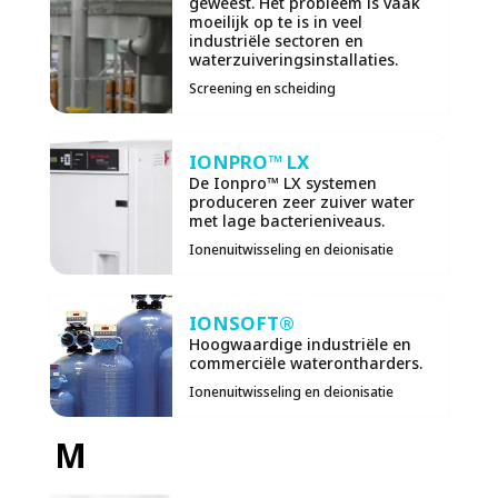
geweest. Het probleem is vaak
moeilijk op te is in veel
industriële sectoren en
waterzuiveringsinstallaties.
Screening en scheiding
IONPRO™ LX
De Ionpro™ LX systemen
produceren zeer zuiver water
met lage bacterieniveaus.
Ionenuitwisseling en deionisatie
IONSOFT®
Hoogwaardige industriële en
commerciële waterontharders.
Ionenuitwisseling en deionisatie
M