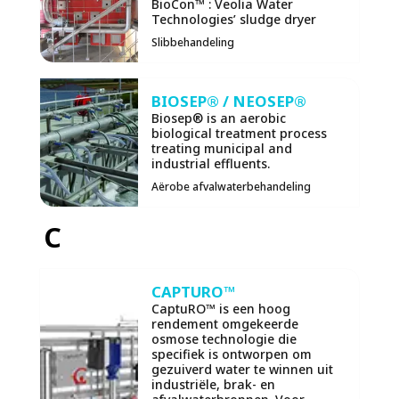
BioCon™ : Veolia Water
Technologies’ sludge dryer
Slibbehandeling
BIOSEP® / NEOSEP®
Biosep® is an aerobic
biological treatment process
treating municipal and
industrial effluents.
Aërobe afvalwaterbehandeling
C
CAPTURO™
CaptuRO™ is een hoog
rendement omgekeerde
osmose technologie die
specifiek is ontworpen om
gezuiverd water te winnen uit
industriële, brak- en