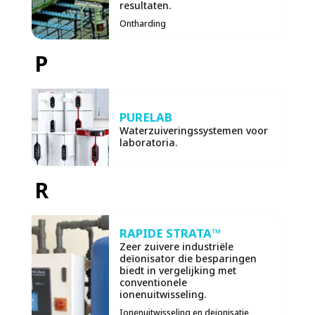
resultaten.
Ontharding
P
PURELAB
Waterzuiveringssystemen voor
laboratoria.
R
RAPIDE STRATA™
Zeer zuivere industriële
deïonisator die besparingen
biedt in vergelijking met
conventionele
ionenuitwisseling.
Ionenuitwisseling en deionisatie