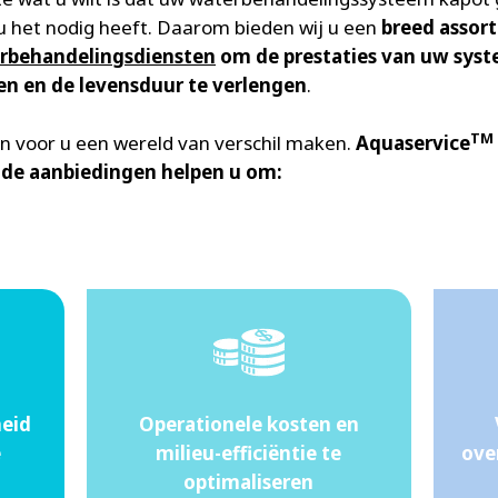
 het nodig heeft. Daarom bieden wij u een
breed assor
rbehandelingsdiensten
om de prestaties van uw sys
n en de levensduur te verlengen
.
TM
n voor u een wereld van verschil maken.
Aquaservice
de aanbiedingen helpen u om:
heid
Operationele kosten en
e
milieu-efficiëntie te
ove
optimaliseren