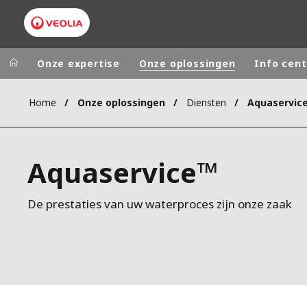
Onze expertise
Onze oplossingen
Info cent
Home
Onze oplossingen
Diensten
Aquaservic
Worldwide
Regional s
AUSTRALIA
VEOLIA WATER TECHNOLOGIES
Aquaservice™
BELGIUM
CANADA
De prestaties van uw waterproces zijn onze zaak
CHINA
DENMARK
DEUTSCHLA
ESPAÑA
FINLAND