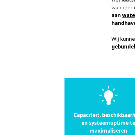
wanneer u
aan
wate
handhave
Wij kunne
gebundel
Capaciteit, beschikbaar
en systeemuptime t
maximaliseren