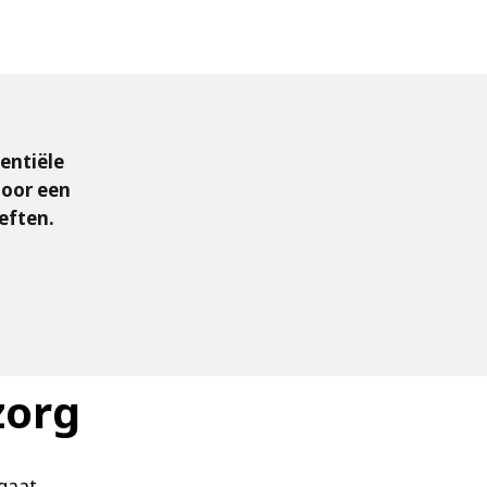
entiële
door een
eften.
zorg
 gaat