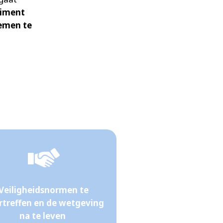
timent
temen te
Veiligheidsnormen te
rtreffen en de wetgeving
na te leven