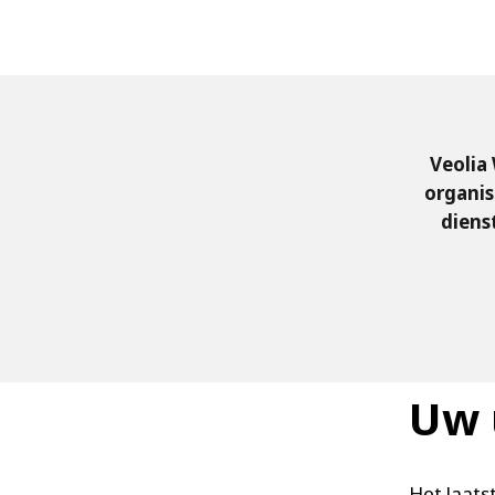
FRANCE
IRELAND
ITALIA
LATIN AMERI
MIDDLE-EAST
NEDERLAND
Veolia
NORGE
organis
diens
NORTH AMER
POLSKA
SOUTH EAST 
SVERIGE
UNITED KIN
Uw 
Het laats