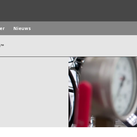
er
Nieuws
e™
ites
Specialty Brands
ANOXKALDNES
AQUAFLOW
BIOTHANE
ELGA
EVALED
ND
ENTROPÎE
HPD
HYDROTECH