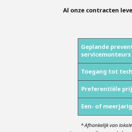
Al onze contracten lev
Geplande preven
servicemonteurs
Toegang tot tech
Preferentiële pr
Een- of meerjari
* Afhankelijk van lokale mog