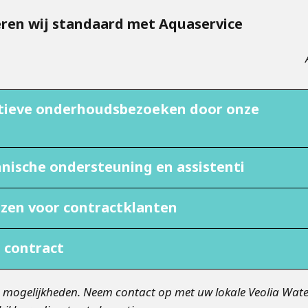
eren wij standaard met Aquaservice
tieve onderhoudsbezoeken door onze
nische ondersteuning en assistenti
ijzen voor contractklanten
g contract
elijkheden. Neem contact op met uw lokale Veolia Wate