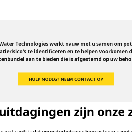
MPP SYSTEMS
OTV
PMT
CA
SIDEM
WESTGARTH
WHITTIER
 Water Technologies werkt nauw met u samen om pot
atierisico's te identificeren en te helpen voorkomen 
tenbundel aan te bieden die is afgestemd op uw beho
ICA
ASIA
HULP NODIG? NEEM CONTACT OP
GDOM
uitdagingen zijn onze 
te wat u wilt is dat uw waterbehandelingssysteem kapot