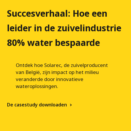
r
T
Succesverhaal: Hoe een
e
leider in de zuivelindustrie
c
80% water bespaarde
h
n
o
Ontdek hoe Solarec, de zuivelproducent
van België, zijn impact op het milieu
l
veranderde door innovatieve
o
wateroplossingen.
g
De casestudy downloaden
i
e
s