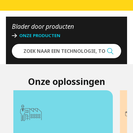
N
e
Blader door producten
t
ONZE PRODUCTEN
h
e
r
l
Onze oplossingen
a
n
d
s