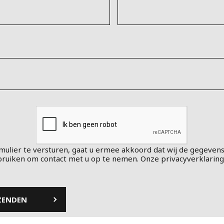
MPP SYSTEMS
OTV
PMT
CA
SIDEM
WESTGARTH
WHITTIER
ICA
ASIA
mulier te versturen, gaat u ermee akkoord dat wij de gegevens
GDOM
bruiken om contact met u op te nemen. Onze privacyverklaring