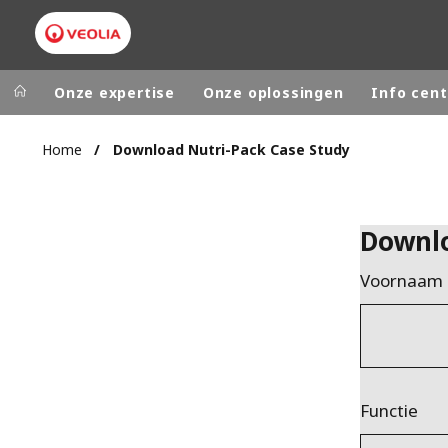
Onze expertise
Onze oplossingen
Info cent
Home
Download Nutri-Pack Case Study
Worldwide
Regional s
AUSTRALIA
VEOLIA WATER TECHNOLOGIES
Downl
BELGIUM
Voornaam
CANADA
CHINA
DENMARK
DEUTSCHLA
ESPAÑA
Functie
FINLAND