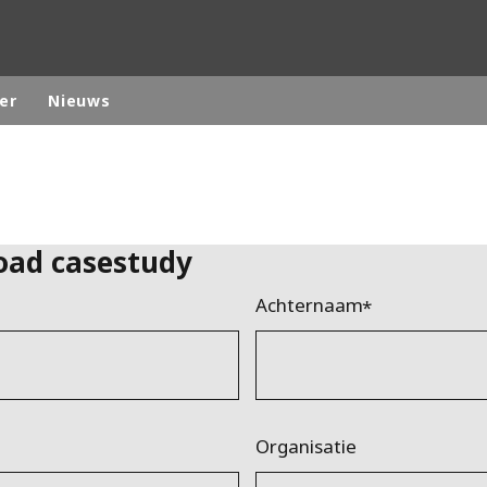
er
Nieuws
ites
Specialty Brands
ANOXKALDNES
oad casestudy
AQUAFLOW
Achternaam
BIOTHANE
ELGA
EVALED
ND
ENTROPÎE
HPD
Organisatie
HYDROTECH