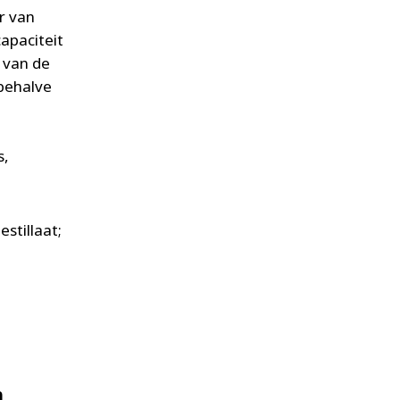
r van
apaciteit
g van de
 behalve
s,
stillaat;
n