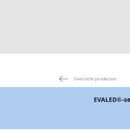
FRANCE
IRELAND
ITALIA
LATIN AMERI
MIDDLE-EAST
NEDERLAND
NORGE
NORTH AMER
POLSKA
SOUTH EAST 
Overzicht producten
SVERIGE
UNITED KIN
EVALED®-se