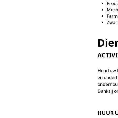
Produ
Mech
Farma
Zwart
Die
ACTIV
Houd uw E
en onderh
onderhoud
Dankzij on
HUUR 