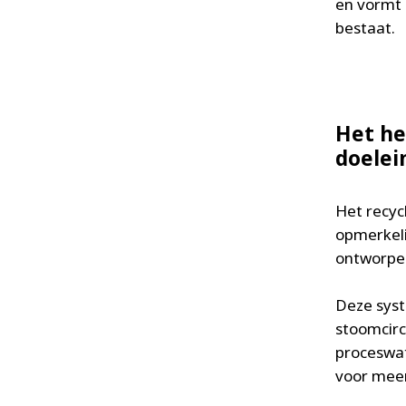
en vormt 
bestaat.
Het he
doele
Het recycl
opmerkel
ontworpen
Deze syst
stoomcir
proceswat
voor meer