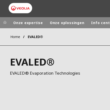
Onze expertise
Onze oplossingen
Info cent
Home
EVALED®
Worldwide
Regional s
AUSTRALIA
VEOLIA WATER TECHNOLOGIES
EVALED®
BELGIUM
CANADA
EVALED® Evaporation Technologies
CHINA
DENMARK
DEUTSCHLA
ESPAÑA
FINLAND