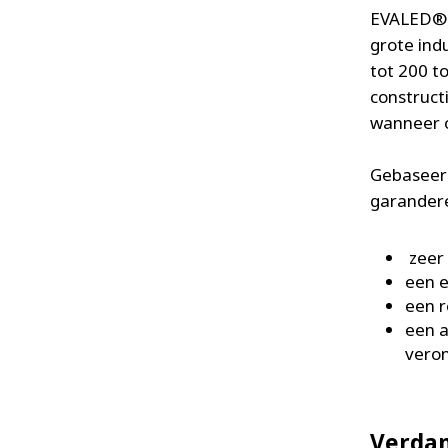
EVALED® i
grote ind
tot 200 to
construct
wanneer o
Gebaseerd
garander
zeer 
een e
een r
een a
veron
Verdam