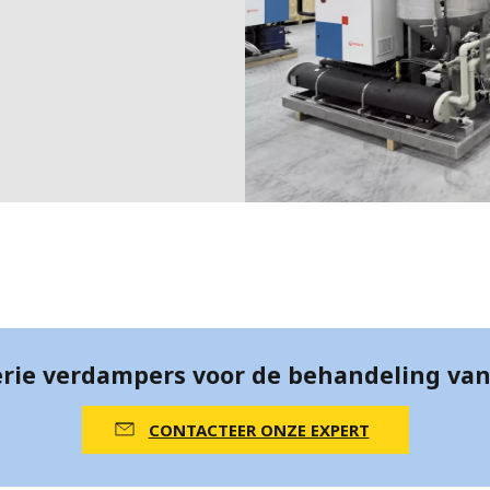
MPP SYSTEMS
OTV
PMT
CA
SIDEM
WESTGARTH
WHITTIER
ICA
ASIA
GDOM
rie verdampers voor de behandeling van
CONTACTEER ONZE EXPERT