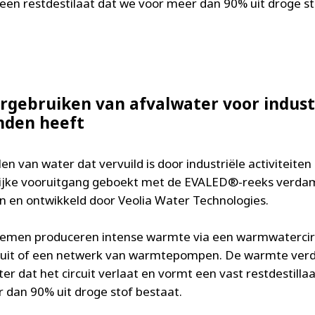
een restdestilaat dat we voor meer dan 90% uit droge st
rgebruiken van afvalwater voor indust
inden heeft
en van water dat vervuild is door industriële activiteiten
ijke vooruitgang geboekt met de EVALED®-reeks verdam
 en ontwikkeld door Veolia Water Technologies.
emen produceren intense warmte via een warmwatercirc
cuit of een netwerk van warmtepompen. De warmte ver
er dat het circuit verlaat en vormt een vast restdestillaa
 dan 90% uit droge stof bestaat.