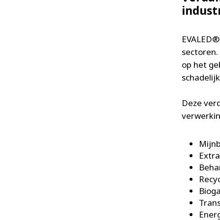
indust
EVALED®-v
sectoren.
op het ge
schadelijk
Deze verd
verwerkin
Mijnb
Extra
Behan
Recyc
Bioga
Trans
Energ