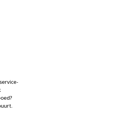
service-
k
Spoed?
buurt.