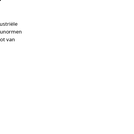
ustriële
lieunormen
oot van