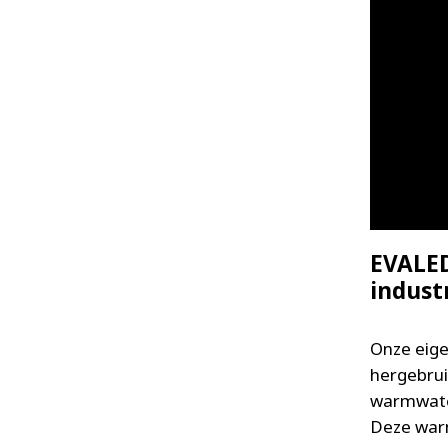
EVALED
indust
Onze eige
hergebrui
warmwater
Deze war