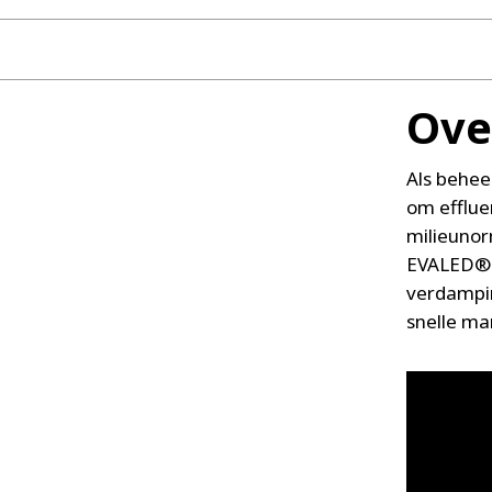
Ove
Als behee
om efflue
milieunor
EVALED® t
verdampi
snelle ma