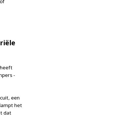
of
riële
 heeft
pers -
uit, een
dampt het
t dat