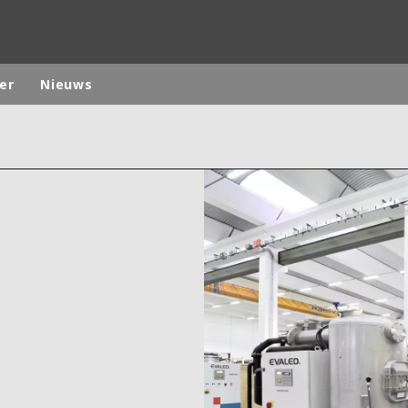
er
Nieuws
ites
Specialty Brands
ANOXKALDNES
AQUAFLOW
BIOTHANE
ELGA
EVALED
ND
ENTROPÎE
HPD
HYDROTECH