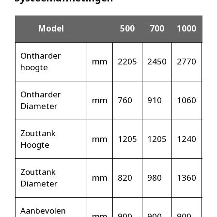
Model
500
700
1000
12
Ontharder
mm
2205
2450
2770
28
hoogte
Ontharder
mm
760
910
1060
12
Diameter
Zouttank
mm
1205
1205
1240
12
Hoogte
Zouttank
mm
820
980
1360
13
Diameter
Aanbevolen
mm
900
900
900
90