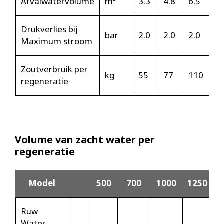
Afvalwatervolume
m
3.3
4.8
6.5
8
Drukverlies bij
bar
2.0
2.0
2.0
2
Maximum stroom
Zoutverbruik per
kg
55
77
110
1
regeneratie
Volume van zacht water per
regeneratie
Model
500
700
1000
1250
Ruw
Water -