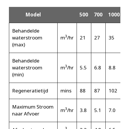
Model
500
700
1000
Behandelde
3
waterstroom
m
/hr
21
27
35
4
(max)
Behandelde
3
waterstroom
m
/hr
5.5
6.8
8.8
1
(min)
Regeneratietijd
mins
88
87
102
1
Maximum Stroom
3
m
/hr
3.8
5.1
7.0
9
naar Afvoer
3