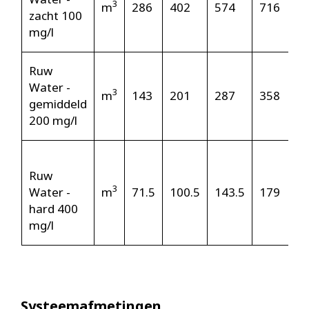
3
m
286
402
574
716
zacht 100
mg/l
Ruw
Water -
3
m
143
201
287
358
gemiddeld
200 mg/l
Ruw
3
Water -
m
71.5
100.5
143.5
179
hard 400
mg/l
Systeemafmetingen