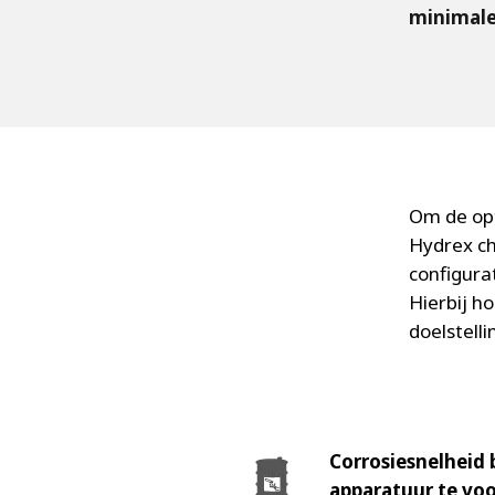
minimale
Om de opt
Hydrex c
configura
Hierbij h
doelstell
Corrosiesnelheid 
apparatuur te vo