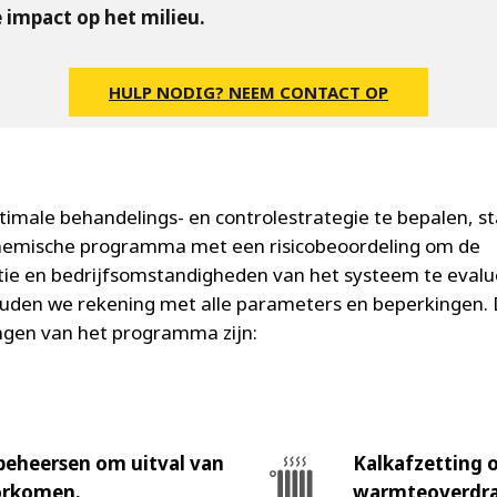
 impact op het milieu.
HULP NODIG? NEEM CONTACT OP
imale behandelings- en controlestrategie te bepalen, st
hemische programma met een risicobeoordeling om de
tie en bedrijfsomstandigheden van het systeem te evalu
ouden we rekening met alle parameters en beperkingen.
ingen van het programma zijn:
beheersen om uitval van
Kalkafzetting 
orkomen.
warmteoverdra