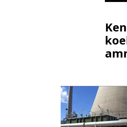
Ken
koe
am