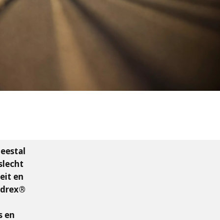
meestal
slecht
eit en
Hydrex®
s en