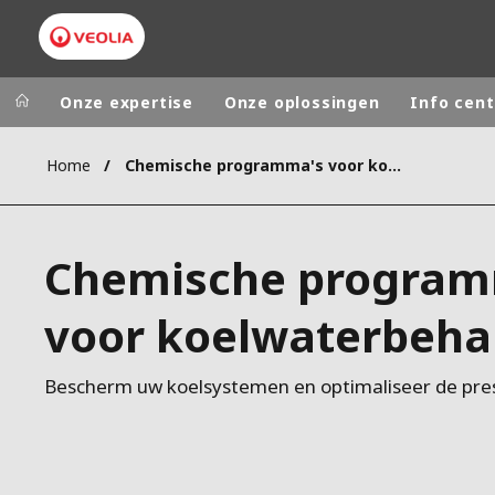
Onze expertise
Onze oplossingen
Info cent
Home
Chemische programma's voor koelwaterbehandeling
Worldwide
Regional s
AUSTRALIA
VEOLIA WATER TECHNOLOGIES
Chemische program
BELGIUM
CANADA
voor koelwaterbeha
CHINA
DENMARK
Bescherm uw koelsystemen en optimaliseer de pr
DEUTSCHLA
ESPAÑA
FINLAND