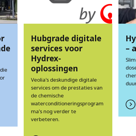
or
Hubgrade digitale
Hy
nde
services voor
– 
Hydrex-
Slim
oplossingen
dos
die
chem
or
Veolia's deskundige digitale
duur
services om de prestaties van
de chemische
waterconditioneringsprogram
ma's nog verder te
verbeteren.