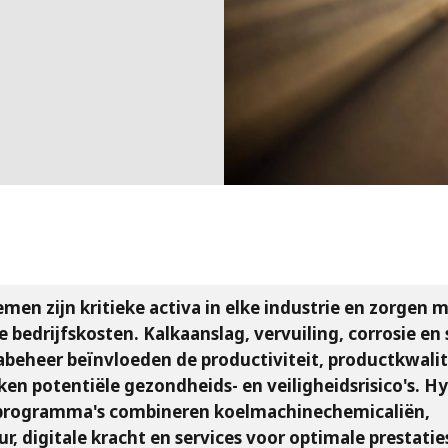
MPP SYSTEMS
OTV
PMT
CA
SIDEM
WESTGARTH
WHITTIER
ICA
ASIA
men zijn kritieke activa in elke industrie en zorgen 
GDOM
 bedrijfskosten. Kalkaanslag, vervuiling, corrosie en 
abeheer beïnvloeden de productiviteit, productkwalit
en potentiële gezondheids- en veiligheidsrisico's. 
programma's combineren koelmachinechemicaliën,
r, digitale kracht en services voor optimale prestatie