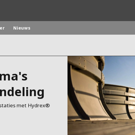
er
Nieuws
ites
Specialty Brands
ANOXKALDNES
ma's
AQUAFLOW
BIOTHANE
ndeling
ELGA
EVALED
estaties met Hydrex®
ND
ENTROPÎE
HPD
HYDROTECH