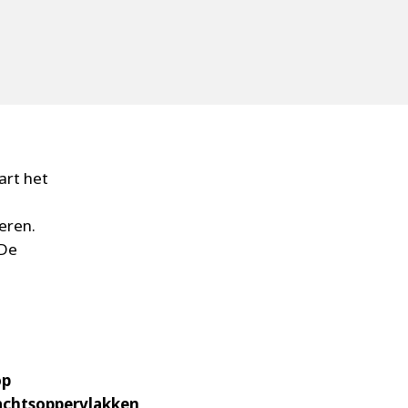
art het
eren.
 De
op
chtsoppervlakken