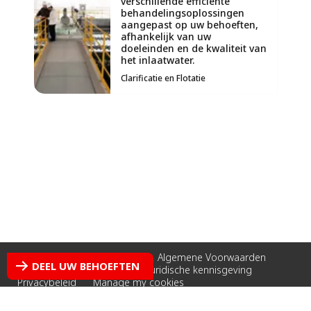
verschillende efficiënte
behandelingsoplossingen
aangepast op uw behoeften,
afhankelijk van uw
doeleinden en de kwaliteit van
het inlaatwater.
Clarificatie en Flotatie
Accessibility: non-compliant
Algemene Voorwaarden
DEEL UW BEHOEFTEN
Cookies policy
Credits
Juridische kennisgeving
Privacybeleid
Manage my cookies