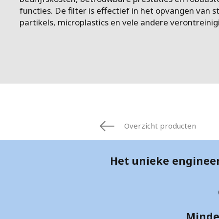
FRANCE
functies. De filter is effectief in het opvangen van s
IRELAND
partikels, microplastics en vele andere verontreinig
ITALIA
LATIN AMERI
MIDDLE-EAST
NEDERLAND
NORGE
NORTH AMER
POLSKA
SOUTH EAST 
Overzicht producten
SVERIGE
UNITED KIN
Het unieke engineer
Minder