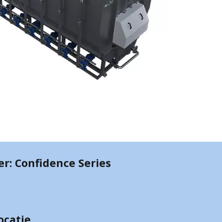
r: Confidence Series
s
locatie