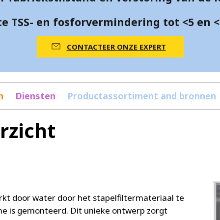
e TSS- en fosforvermindering tot <5 en <
CONTACTEER ONZE EXPERT
n
Diensten
Productassortiment and bronnen
rzicht
rkt door water door het stapelfiltermateriaal te
ame is gemonteerd. Dit unieke ontwerp zorgt