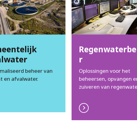
eentelijk
Regenwaterbe
alwater
r
maliseerd beheer van
Oplossingen voor het
nt en afvalwater.
beheersen, opvangen e
zuiveren van regenwate