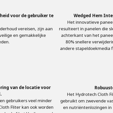
eid voor de gebruiker te
Wedged Hem Inter
Het innovatieve panee
nderhoud vereisen, zijn aan
resulteert in panelen die s
veilige en gemakkelijke
achterkant van het paneel
ieden.
80% snellere verwijderi
andere stapeldoekmedia fi
ring van de locatie voor
Robuust
d.
Het Hydrotech Cloth Fi
len gebruikers veel minder
gebruikt om zwevende vas
Cloth Fliter kan ook worden
en nutriëntenlozingen i