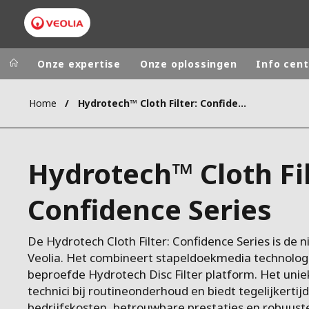
Onze expertise
Onze oplossingen
Info cent
Home
Hydrotech™ Cloth Filter: Confidence Series
Worldwide
Regional s
AUSTRALIA
VEOLIA WATER TECHNOLOGIES
Hydrotech™ Cloth Fil
BELGIUM
CANADA
Confidence Series
CHINA
DENMARK
De Hydrotech Cloth Filter: Confidence Series is de 
DEUTSCHLA
Veolia. Het combineert stapeldoekmedia technolo
ESPAÑA
beproefde Hydrotech Disc Filter platform. Het un
technici bij routineonderhoud en biedt tegelijkertij
FINLAND
bedrijfskosten, betrouwbare prestaties en robuus