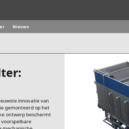
er
Nieuws
ites
Specialty Brands
ANOXKALDNES
ter:
AQUAFLOW
BIOTHANE
ELGA
EVALED
nieuwste innovatie van
ND
ENTROPÎE
gie gemonteerd op het
HPD
ieke ontwerp beschermt
d voorspelbare
HYDROTECH
te mechanische