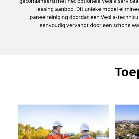
gecombineerd met het optionele Veolia servicea
leasing aanbod. Dit unieke model elimine
paneelreiniging doordat een Veolia-technicu
eenvoudig vervangt door een schone wan
Toe