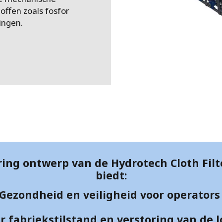
MPP SYSTEMS
toffen zoals fosfor
OTV
ingen.
PMT
CA
SIDEM
WESTGARTH
WHITTIER
ICA
ASIA
GDOM
ing ontwerp van de Hydrotech Cloth Filte
biedt:
Gezondheid en veiligheid voor operator
 fabriekstilstand en verstoring van de 